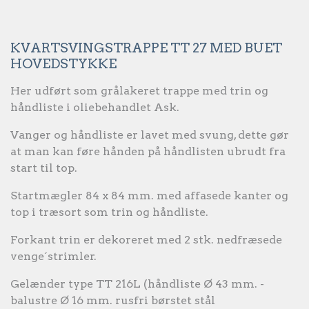
KVARTSVINGSTRAPPE TT 27 MED BUET
HOVEDSTYKKE
Her udført som grålakeret trappe med trin og
håndliste i oliebehandlet Ask.
Vanger og håndliste er lavet med svung, dette gør
at man kan føre hånden på håndlisten ubrudt fra
start til top.
Startmægler 84 x 84 mm. med affasede kanter og
top i træsort som trin og håndliste.
Forkant trin er dekoreret med 2 stk. nedfræsede
venge´strimler.
Gelænder type TT 216L (håndliste Ø 43 mm. -
balustre Ø 16 mm. rusfri børstet stål